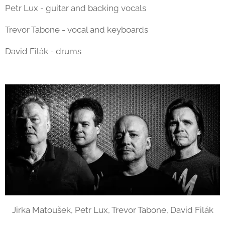
Petr Lux - guitar and backing vocals
Trevor Tabone - vocal and keyboards
David Filák - drums
Jirka Matoušek, Petr Lux, Trevor Tabone, David Filák